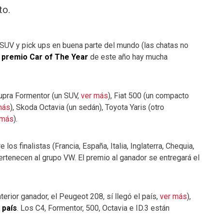
to.
SUV y pick ups en buena parte del mundo (las chatas no
el premio Car of The Year
de este año hay mucha
Cupra Formentor (un SUV,
ver más
), Fiat 500 (un compacto
más
), Skoda Octavia (un sedán), Toyota Yaris (otro
 más
).
e los finalistas (Francia, España, Italia, Inglaterra, Chequia,
ertenecen al grupo VW. El premio al ganador se entregará el
erior ganador, el Peugeot 208, sí llegó el país,
ver más
),
 país
. Los C4, Formentor, 500, Octavia e ID.3 están