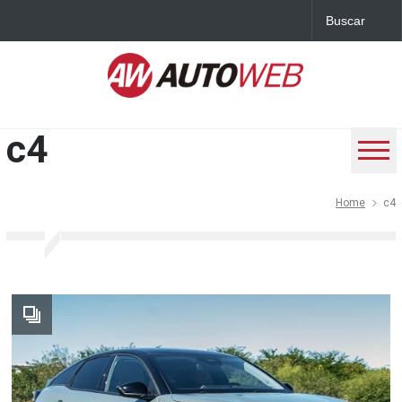
c4
Home
c4