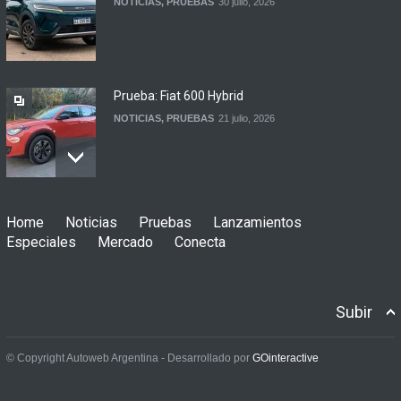
NOTICIAS
,
PRUEBAS
30 julio, 2026
Prueba: Fiat 600 Hybrid
NOTICIAS
,
PRUEBAS
21 julio, 2026
Prueba: BYD Song Pro GS
Home
Noticias
Pruebas
Lanzamientos
NOTICIAS
,
PRUEBAS
13 julio, 2026
Especiales
Mercado
Conecta
Subir
Contacto: Jeep Wrangler
Rubicon 2p
© Copyright Autoweb Argentina - Desarrollado por
GOinteractive
NOTICIAS
,
PRUEBAS
3 julio, 2026