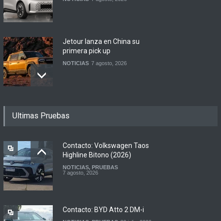
Jetour lanza en China su
primera pick up
NOTICIAS
7 agosto, 2026
Motomel lanza las
Ultimas Pruebas
renovadas S2 y Skua 150 en
Argentina
LANZAMIENTOS
,
MOTOWEB
7 agosto, 2026
Contacto: Volkswagen Taos
Highline Bitono (2026)
NOTICIAS
,
PRUEBAS
Argentina y Ecuador
7 agosto, 2026
firmaron un acuerdo
automotor
NOTICIAS
6 agosto, 2026
Contacto: BYD Atto 2 DM-i