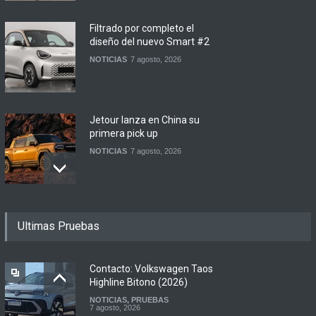
Filtrado por completo el
diseño del nuevo Smart #2
NOTICIAS
7 agosto, 2026
Jetour lanza en China su
primera pick up
NOTICIAS
7 agosto, 2026
Motomel lanza las
Ultimas Pruebas
renovadas S2 y Skua 150 en
Argentina
LANZAMIENTOS
,
MOTOWEB
7 agosto, 2026
Contacto: Volkswagen Taos
Highline Bitono (2026)
NOTICIAS
,
PRUEBAS
Argentina y Ecuador
7 agosto, 2026