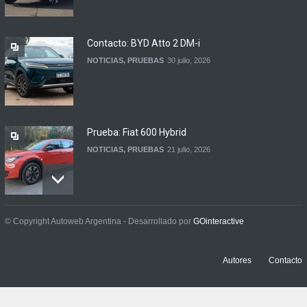
firmaron un acuerdo
automotor
NOTICIAS
6 agosto, 2026
Contacto: BYD Atto 2 DM-i
NOTICIAS
,
PRUEBAS
30 julio, 2026
Prueba: Fiat 600 Hybrid
NOTICIAS
,
PRUEBAS
21 julio, 2026
Prueba: BYD Song Pro GS
© Copyright Autoweb Argentina - Desarrollado por
GOinteractive
NOTICIAS
,
PRUEBAS
13 julio, 2026
Autores
Contacto