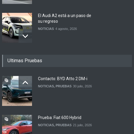
El Audi A2 está a un paso de
su regreso
NOTICIAS
4 agosto, 2026
Buenos Aires y otras
Ultimas Pruebas
ciudades anunciaron el
regreso del Smart más
esperado
Contacto: BYD Atto 2 DM-i
NOTICIAS
4 agosto, 2026
NOTICIAS
,
PRUEBAS
30 julio, 2026
Suzuki lanza el Across
Hybrid en Argentina
LANZAMIENTOS
3 agosto, 2026
Prueba: Fiat 600 Hybrid
NOTICIAS
,
PRUEBAS
21 julio, 2026