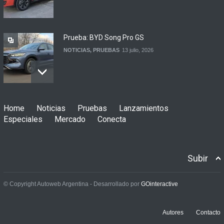
Prueba: BYD Song Pro GS
NOTICIAS
,
PRUEBAS
13 julio, 2026
Contacto: Jeep Wrangler
Home
Noticias
Pruebas
Lanzamientos
Rubicon 2p
Especiales
Mercado
Conecta
NOTICIAS
,
PRUEBAS
3 julio, 2026
Subir
Prueba: Renault Boreal
Iconic
© Copyright Autoweb Argentina - Desarrollado por
GOinteractive
NOTICIAS
,
PRUEBAS
29 junio, 2026
Autores
Contacto