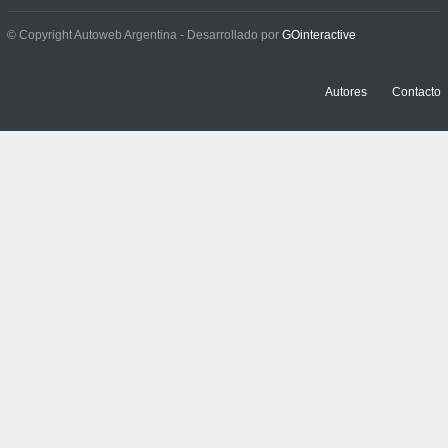
Prueba: BYD Song Pro GS
© Copyright Autoweb Argentina - Desarrollado por
GOinteractive
NOTICIAS
,
PRUEBAS
13 julio, 2026
Autores
Contacto
Contacto: Jeep Wrangler
Rubicon 2p
NOTICIAS
,
PRUEBAS
3 julio, 2026