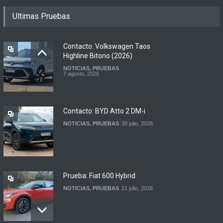
Motomel lanza las
Ultimas Pruebas
renovadas S2 y Skua 150 en
Argentina
LANZAMIENTOS
,
MOTOWEB
7 agosto, 2026
Contacto: Volkswagen Taos
Highline Bitono (2026)
NOTICIAS
,
PRUEBAS
Argentina y Ecuador
7 agosto, 2026
firmaron un acuerdo
automotor
NOTICIAS
6 agosto, 2026
Contacto: BYD Atto 2 DM-i
NOTICIAS
,
PRUEBAS
30 julio, 2026
Prueba: Fiat 600 Hybrid
NOTICIAS
,
PRUEBAS
21 julio, 2026