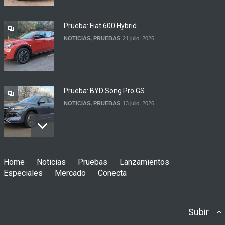
LANZAMIENTOS
3 agosto, 2026
Prueba: Fiat 600 Hybrid
NOTICIAS
,
PRUEBAS
21 julio, 2026
Prueba: BYD Song Pro GS
NOTICIAS
,
PRUEBAS
13 julio, 2026
Contacto: Jeep Wrangler
Home
Noticias
Pruebas
Lanzamientos
Rubicon 2p
Especiales
Mercado
Conecta
NOTICIAS
,
PRUEBAS
3 julio, 2026
Subir
Prueba: Renault Boreal