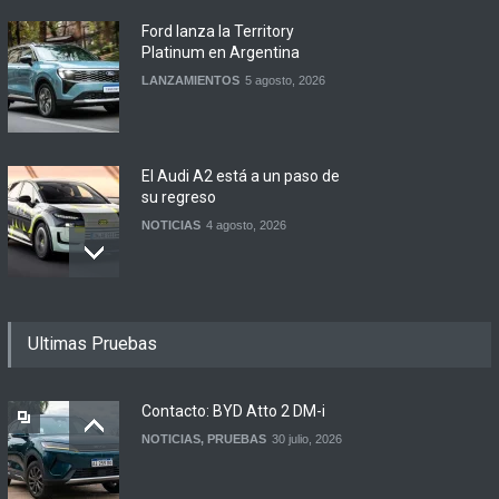
Ford lanza la Territory
Platinum en Argentina
LANZAMIENTOS
5 agosto, 2026
El Audi A2 está a un paso de
su regreso
NOTICIAS
4 agosto, 2026
Buenos Aires y otras
Ultimas Pruebas
ciudades anunciaron el
regreso del Smart más
esperado
Contacto: BYD Atto 2 DM-i
NOTICIAS
4 agosto, 2026
NOTICIAS
,
PRUEBAS
30 julio, 2026
Suzuki lanza el Across
Hybrid en Argentina