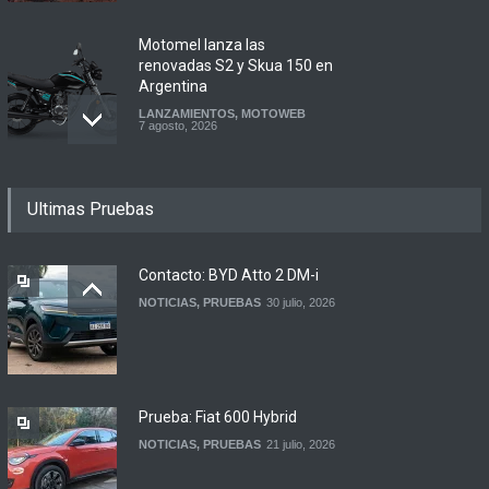
Motomel lanza las
renovadas S2 y Skua 150 en
Argentina
LANZAMIENTOS
,
MOTOWEB
7 agosto, 2026
Argentina y Ecuador
Ultimas Pruebas
firmaron un acuerdo
automotor
NOTICIAS
6 agosto, 2026
Contacto: BYD Atto 2 DM-i
NOTICIAS
,
PRUEBAS
30 julio, 2026
Contacto: Volkswagen Taos
Highline Bitono (2026)
NOTICIAS
,
PRUEBAS
7 agosto, 2026
Prueba: Fiat 600 Hybrid
NOTICIAS
,
PRUEBAS
21 julio, 2026