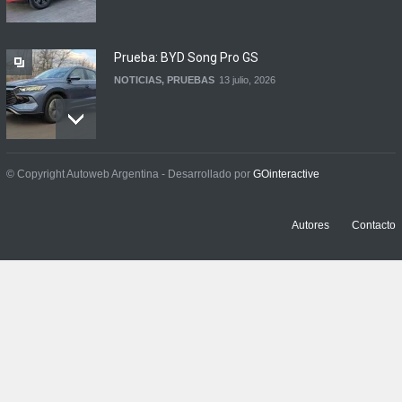
Prueba: BYD Song Pro GS
NOTICIAS
,
PRUEBAS
13 julio, 2026
Contacto: Jeep Wrangler
© Copyright Autoweb Argentina - Desarrollado por
GOinteractive
Rubicon 2p
NOTICIAS
,
PRUEBAS
3 julio, 2026
Autores
Contacto
Contacto: Volkswagen Taos
Highline Bitono (2026)
NOTICIAS
,
PRUEBAS
7 agosto, 2026