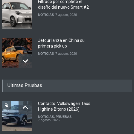
Filtrado por completo el
diseño del nuevo Smart #2
NOTICIAS
7 agosto, 2026
Jetour lanza en China su
primera pick up
NOTICIAS
7 agosto, 2026
Motomel lanza las
Ultimas Pruebas
renovadas S2 y Skua 150 en
Argentina
LANZAMIENTOS
,
MOTOWEB
7 agosto, 2026
Contacto: Volkswagen Taos
Highline Bitono (2026)
NOTICIAS
,
PRUEBAS
Argentina y Ecuador
7 agosto, 2026
firmaron un acuerdo
automotor