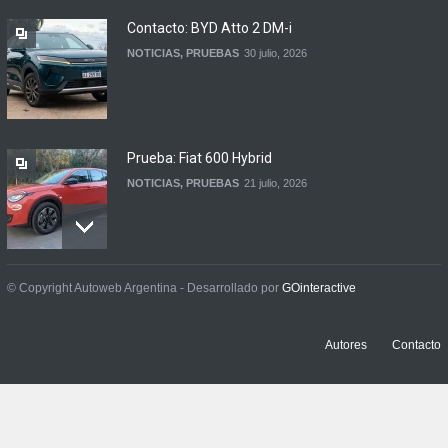
NOTICIAS
6 agosto, 2026
Contacto: BYD Atto 2 DM-i
NOTICIAS
,
PRUEBAS
30 julio, 2026
Prueba: Fiat 600 Hybrid
NOTICIAS
,
PRUEBAS
21 julio, 2026
Prueba: BYD Song Pro GS
© Copyright Autoweb Argentina - Desarrollado por
GOinteractive
NOTICIAS
,
PRUEBAS
13 julio, 2026
Autores
Contacto
Contacto: Jeep Wrangler
Rubicon 2p