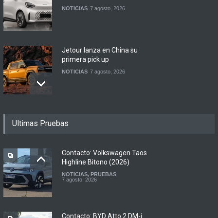
NOTICIAS
7 agosto, 2026
Jetour lanza en China su
primera pick up
NOTICIAS
7 agosto, 2026
Motomel lanza las
Ultimas Pruebas
renovadas S2 y Skua 150 en
Argentina
LANZAMIENTOS
,
MOTOWEB
7 agosto, 2026
Contacto: Volkswagen Taos
Highline Bitono (2026)
NOTICIAS
,
PRUEBAS
Argentina y Ecuador
7 agosto, 2026
firmaron un acuerdo
automotor
NOTICIAS
6 agosto, 2026
Contacto: BYD Atto 2 DM-i