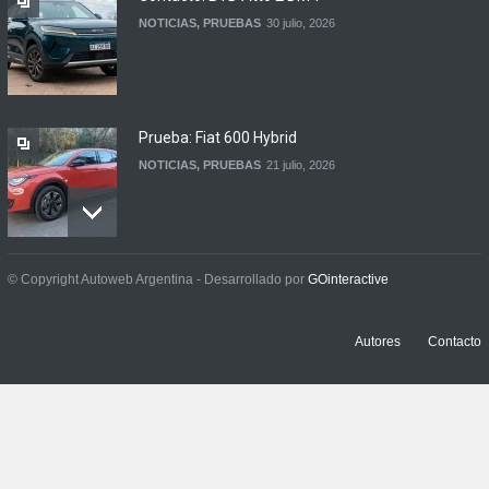
NOTICIAS
,
PRUEBAS
30 julio, 2026
Prueba: Fiat 600 Hybrid
NOTICIAS
,
PRUEBAS
21 julio, 2026
Prueba: BYD Song Pro GS
© Copyright Autoweb Argentina - Desarrollado por
GOinteractive
NOTICIAS
,
PRUEBAS
13 julio, 2026
Autores
Contacto
Contacto: Jeep Wrangler
Rubicon 2p
NOTICIAS
,
PRUEBAS
3 julio, 2026