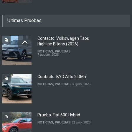
Motomel lanza las
Ultimas Pruebas
renovadas S2 y Skua 150 en
Argentina
LANZAMIENTOS
,
MOTOWEB
7 agosto, 2026
Contacto: Volkswagen Taos
Highline Bitono (2026)
NOTICIAS
,
PRUEBAS
Argentina y Ecuador
7 agosto, 2026
firmaron un acuerdo
automotor
NOTICIAS
6 agosto, 2026
Contacto: BYD Atto 2 DM-i
NOTICIAS
,
PRUEBAS
30 julio, 2026
Prueba: Fiat 600 Hybrid
NOTICIAS
,
PRUEBAS
21 julio, 2026