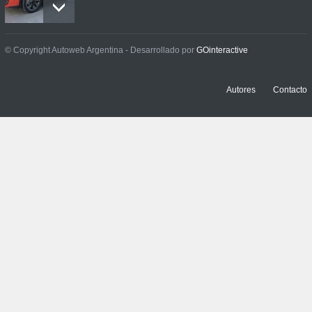
Prueba: BYD Song Pro GS
© Copyright Autoweb Argentina - Desarrollado por
GOinteractive
NOTICIAS
,
PRUEBAS
13 julio, 2026
Autores
Contacto
Contacto: Jeep Wrangler
Rubicon 2p
NOTICIAS
,
PRUEBAS
3 julio, 2026