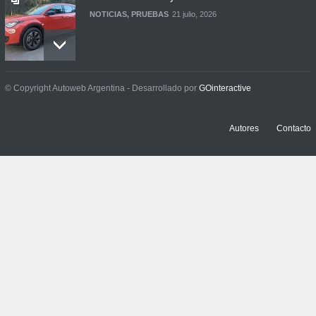
NOTICIAS
,
PRUEBAS
21 julio, 2026
Prueba: BYD Song Pro GS
© Copyright Autoweb Argentina - Desarrollado por
GOinteractive
NOTICIAS
,
PRUEBAS
13 julio, 2026
Autores
Contacto
Contacto: Jeep Wrangler
Rubicon 2p
NOTICIAS
,
PRUEBAS
3 julio, 2026