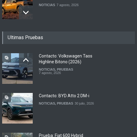
NOTICIAS
7 agosto, 2026
Motomel lanza las
Ultimas Pruebas
renovadas S2 y Skua 150 en
Argentina
LANZAMIENTOS
,
MOTOWEB
7 agosto, 2026
Contacto: Volkswagen Taos
Highline Bitono (2026)
NOTICIAS
,
PRUEBAS
Argentina y Ecuador
7 agosto, 2026
firmaron un acuerdo
automotor
NOTICIAS
6 agosto, 2026
Contacto: BYD Atto 2 DM-i
NOTICIAS
,
PRUEBAS
30 julio, 2026
Prueba: Fiat 600 Hybrid