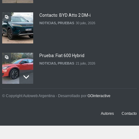
automotor
NOTICIAS
6 agosto, 2026
Contacto: BYD Atto 2 DM-i
NOTICIAS
,
PRUEBAS
30 julio, 2026
Prueba: Fiat 600 Hybrid
NOTICIAS
,
PRUEBAS
21 julio, 2026
Prueba: BYD Song Pro GS
© Copyright Autoweb Argentina - Desarrollado por
GOinteractive
NOTICIAS
,
PRUEBAS
13 julio, 2026
Autores
Contacto
Contacto: Jeep Wrangler