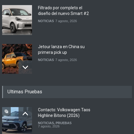
Filtrado por completo el
diseño del nuevo Smart #2
NOTICIAS
7 agosto, 2026
Jetour lanza en China su
primera pick up
NOTICIAS
7 agosto, 2026
Motomel lanza las
Ultimas Pruebas
renovadas S2 y Skua 150 en
Argentina
LANZAMIENTOS
,
MOTOWEB
7 agosto, 2026
Contacto: Volkswagen Taos
Highline Bitono (2026)
NOTICIAS
,
PRUEBAS
Argentina y Ecuador
7 agosto, 2026
firmaron un acuerdo