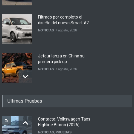
Filtrado por completo el
diseño del nuevo Smart #2
NOTICIAS
7 agosto, 2026
Jetour lanza en China su
primera pick up
NOTICIAS
7 agosto, 2026
Motomel lanza las
Ultimas Pruebas
renovadas S2 y Skua 150 en
Argentina
LANZAMIENTOS
,
MOTOWEB
7 agosto, 2026
Contacto: Volkswagen Taos
Highline Bitono (2026)
NOTICIAS
,
PRUEBAS
Argentina y Ecuador