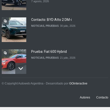
7 agosto, 2026
firmaron un acuerdo
automotor
NOTICIAS
6 agosto, 2026
Contacto: BYD Atto 2 DM-i
NOTICIAS
,
PRUEBAS
30 julio, 2026
Prueba: Fiat 600 Hybrid
NOTICIAS
,
PRUEBAS
21 julio, 2026
Prueba: BYD Song Pro GS
© Copyright Autoweb Argentina - Desarrollado por
GOinteractive
NOTICIAS
,
PRUEBAS
13 julio, 2026
Autores
Contacto