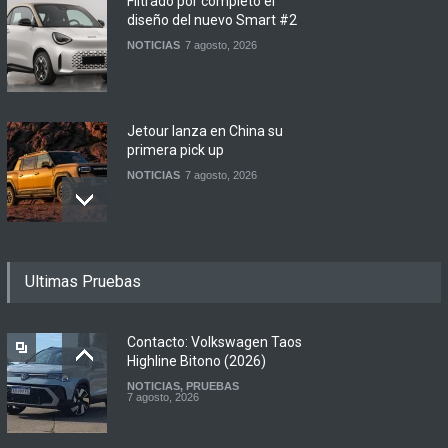
Filtrado por completo el
diseño del nuevo Smart #2
NOTICIAS
7 agosto, 2026
Jetour lanza en China su
primera pick up
NOTICIAS
7 agosto, 2026
Motomel lanza las
Ultimas Pruebas
renovadas S2 y Skua 150 en
Argentina
LANZAMIENTOS
,
MOTOWEB
7 agosto, 2026
Contacto: Volkswagen Taos
Highline Bitono (2026)
NOTICIAS
,
PRUEBAS
Argentina y Ecuador
7 agosto, 2026
firmaron un acuerdo
automotor