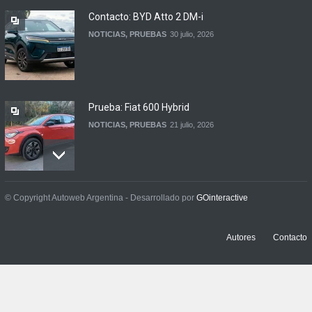
NOTICIAS
6 agosto, 2026
Contacto: BYD Atto 2 DM-i
NOTICIAS
,
PRUEBAS
30 julio, 2026
Prueba: Fiat 600 Hybrid
NOTICIAS
,
PRUEBAS
21 julio, 2026
Prueba: BYD Song Pro GS
© Copyright Autoweb Argentina - Desarrollado por
GOinteractive
NOTICIAS
,
PRUEBAS
13 julio, 2026
Autores
Contacto
Contacto: Jeep Wrangler
Rubicon 2p