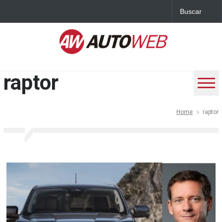
raptor
Home
raptor