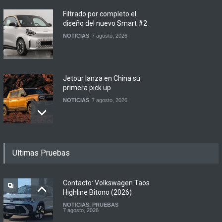
Filtrado por completo el
diseño del nuevo Smart #2
NOTICIAS
7 agosto, 2026
Jetour lanza en China su
primera pick up
NOTICIAS
7 agosto, 2026
Motomel lanza las
Ultimas Pruebas
renovadas S2 y Skua 150 en
Argentina
LANZAMIENTOS
,
MOTOWEB
7 agosto, 2026
Contacto: Volkswagen Taos
Highline Bitono (2026)
NOTICIAS
,
PRUEBAS
Argentina y Ecuador
7 agosto, 2026
firmaron un acuerdo