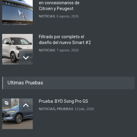
NOTICIAS
6 agosto, 2026
Filtrado por completo el
diseño del nuevo Smart #2
NOTICIAS
7 agosto, 2026
Jetour lanza en China su
primera pick up
NOTICIAS
7 agosto, 2026
Ultimas Pruebas
Prueba: BYD Song Pro GS
NOTICIAS
,
PRUEBAS
13 julio, 2026
Motomel lanza las
renovadas S2 y Skua 150 en
Argentina
LANZAMIENTOS
,
MOTOWEB
7 agosto, 2026
Contacto: Jeep Wrangler
Rubicon 2p