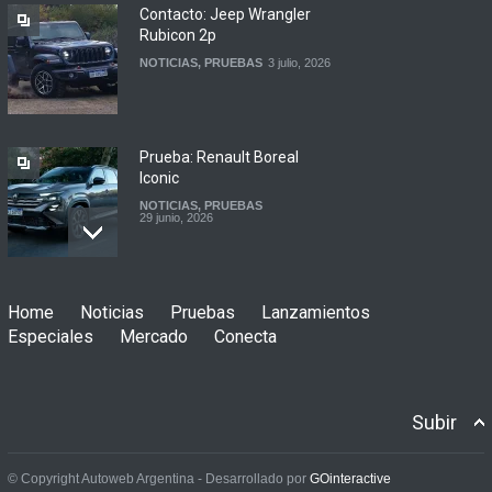
NOTICIAS
,
PRUEBAS
3 julio, 2026
Prueba: Renault Boreal
Iconic
NOTICIAS
,
PRUEBAS
29 junio, 2026
Contacto: BYD Atto 2 DM-i
NOTICIAS
,
PRUEBAS
30 julio, 2026
Home
Noticias
Pruebas
Lanzamientos
Especiales
Mercado
Conecta
Prueba: Fiat 600 Hybrid
Subir
NOTICIAS
,
PRUEBAS
21 julio, 2026
© Copyright Autoweb Argentina - Desarrollado por
GOinteractive