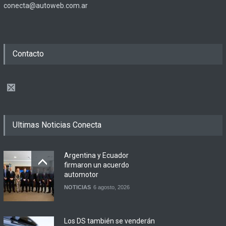
conecta@autoweb.com.ar
Contacto
Ultimas Noticias Conecta
Argentina y Ecuador
firmaron un acuerdo
automotor
NOTICIAS
6 agosto, 2026
Los DS también se venderán
en concesionarios de
Citroën y Peugeot