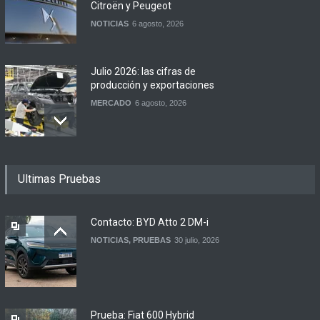
Citroën y Peugeot
NOTICIAS
6 agosto, 2026
Julio 2026: las cifras de
producción y exportaciones
MERCADO
6 agosto, 2026
Los 15 autos más baratos
Ultimas Pruebas
de agosto 2026 en
Argentina
NOTICIAS
6 agosto, 2026
Contacto: BYD Atto 2 DM-i
NOTICIAS
,
PRUEBAS
30 julio, 2026
BMW lanza el X1 sDrive18
Efficient en Argentina
LANZAMIENTOS
6 agosto, 2026
Prueba: Fiat 600 Hybrid