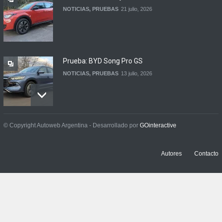
NOTICIAS
,
PRUEBAS
21 julio, 2026
Prueba: BYD Song Pro GS
NOTICIAS
,
PRUEBAS
13 julio, 2026
Contacto: Jeep Wrangler
© Copyright Autoweb Argentina - Desarrollado por
GOinteractive
Rubicon 2p
NOTICIAS
,
PRUEBAS
3 julio, 2026
Autores
Contacto
Prueba: Renault Boreal
Iconic
NOTICIAS
,
PRUEBAS
29 junio, 2026