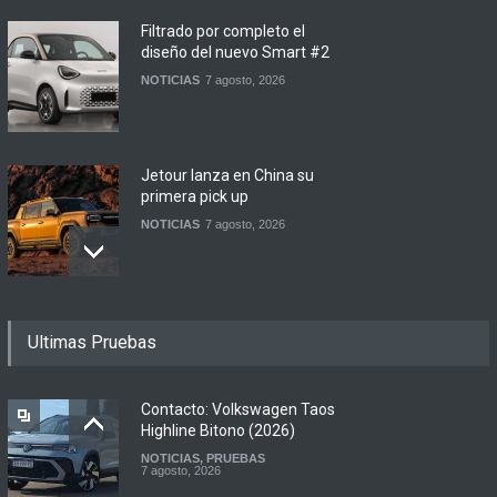
Filtrado por completo el
diseño del nuevo Smart #2
NOTICIAS
7 agosto, 2026
Jetour lanza en China su
primera pick up
NOTICIAS
7 agosto, 2026
Motomel lanza las
Ultimas Pruebas
renovadas S2 y Skua 150 en
Argentina
LANZAMIENTOS
,
MOTOWEB
7 agosto, 2026
Contacto: Volkswagen Taos
Highline Bitono (2026)
NOTICIAS
,
PRUEBAS
Argentina y Ecuador
7 agosto, 2026
firmaron un acuerdo