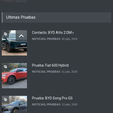
Buenos Aires y otras
Ultimas Pruebas
ciudades anunciaron el
regreso del Smart más
esperado
Contacto: BYD Atto 2 DM-i
NOTICIAS
4 agosto, 2026
NOTICIAS
,
PRUEBAS
30 julio, 2026
Suzuki lanza el Across
Hybrid en Argentina
LANZAMIENTOS
3 agosto, 2026
Prueba: Fiat 600 Hybrid
NOTICIAS
,
PRUEBAS
21 julio, 2026
Prueba: BYD Song Pro GS
NOTICIAS
,
PRUEBAS
13 julio, 2026