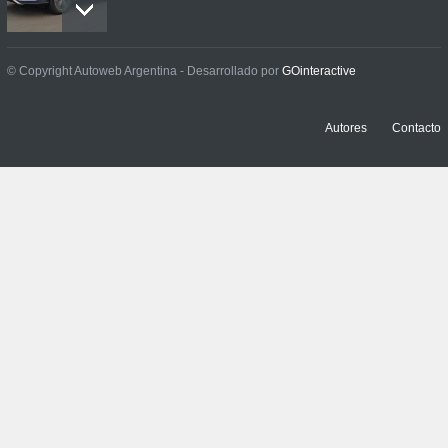
Contacto: Jeep Wrangler
© Copyright Autoweb Argentina - Desarrollado por
GOinteractive
Rubicon 2p
NOTICIAS
,
PRUEBAS
3 julio, 2026
Autores
Contacto
Prueba: Renault Boreal
Iconic
NOTICIAS
,
PRUEBAS
29 junio, 2026