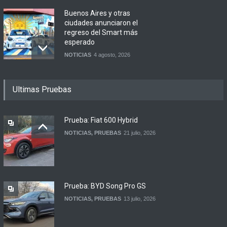
Buenos Aires y otras
ciudades anunciaron el
regreso del Smart más
esperado
NOTICIAS
4 agosto, 2026
Suzuki lanza el Across
Ultimas Pruebas
Hybrid en Argentina
LANZAMIENTOS
3 agosto, 2026
Prueba: Fiat 600 Hybrid
NOTICIAS
,
PRUEBAS
21 julio, 2026
DFSK lanza el Glory 600 en
Argentina
NOTICIAS
5 agosto, 2026
Prueba: BYD Song Pro GS
NOTICIAS
,
PRUEBAS
13 julio, 2026