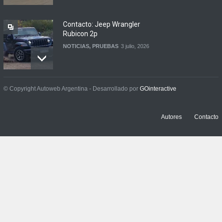
Contacto: Jeep Wrangler
Rubicon 2p
NOTICIAS
,
PRUEBAS
3 julio, 2026
Prueba: Renault Boreal
© Copyright Autoweb Argentina - Desarrollado por
GOinteractive
Iconic
NOTICIAS
,
PRUEBAS
29 junio, 2026
Autores
Contacto
Contacto: BYD Atto 2 DM-i
NOTICIAS
,
PRUEBAS
30 julio, 2026