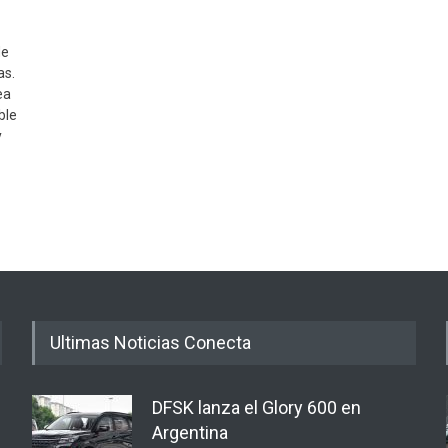
de
as.
ea
ble
y
Ultimas Noticias Conecta
DFSK lanza el Glory 600 en
Argentina