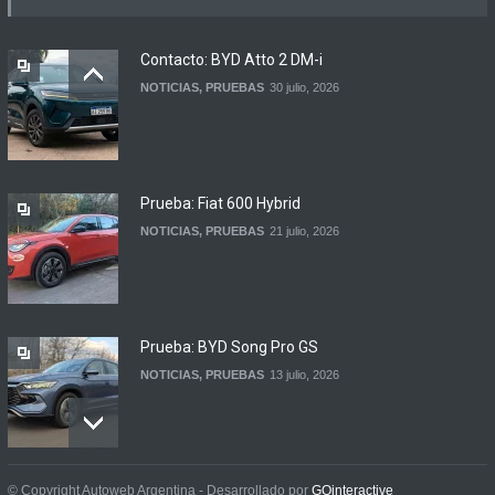
regreso del Smart más
esperado
Contacto: BYD Atto 2 DM-i
NOTICIAS
4 agosto, 2026
NOTICIAS
,
PRUEBAS
30 julio, 2026
Suzuki lanza el Across
Hybrid en Argentina
LANZAMIENTOS
3 agosto, 2026
Prueba: Fiat 600 Hybrid
NOTICIAS
,
PRUEBAS
21 julio, 2026
Prueba: BYD Song Pro GS
NOTICIAS
,
PRUEBAS
13 julio, 2026
Contacto: Jeep Wrangler
© Copyright Autoweb Argentina - Desarrollado por
GOinteractive