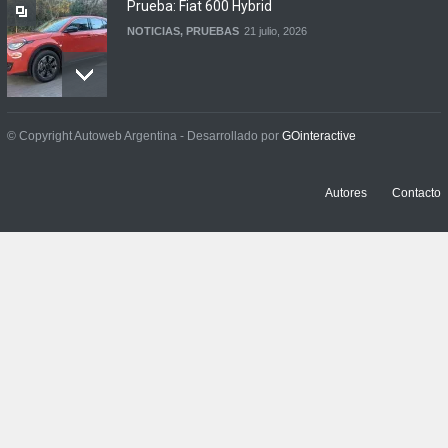
Prueba: Fiat 600 Hybrid
NOTICIAS
,
PRUEBAS
21 julio, 2026
Prueba: BYD Song Pro GS
© Copyright Autoweb Argentina - Desarrollado por
GOinteractive
NOTICIAS
,
PRUEBAS
13 julio, 2026
Autores
Contacto
Contacto: Jeep Wrangler
Rubicon 2p
NOTICIAS
,
PRUEBAS
3 julio, 2026