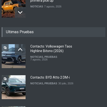
primera pick up
NOTICIAS
7 agosto, 2026
Motomel lanza las
Ultimas Pruebas
renovadas S2 y Skua 150 en
Argentina
LANZAMIENTOS
,
MOTOWEB
7 agosto, 2026
Contacto: Volkswagen Taos
Highline Bitono (2026)
NOTICIAS
,
PRUEBAS
Argentina y Ecuador
7 agosto, 2026
firmaron un acuerdo
automotor
NOTICIAS
6 agosto, 2026
Contacto: BYD Atto 2 DM-i
NOTICIAS
,
PRUEBAS
30 julio, 2026