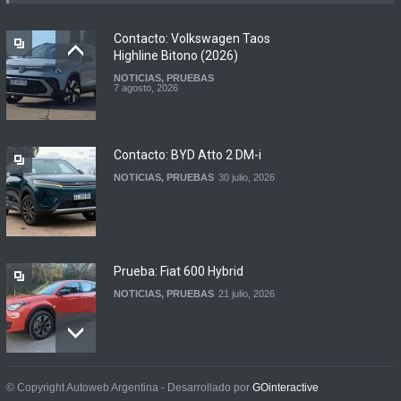
Argentina
LANZAMIENTOS
,
MOTOWEB
7 agosto, 2026
Contacto: Volkswagen Taos
Highline Bitono (2026)
NOTICIAS
,
PRUEBAS
Argentina y Ecuador
7 agosto, 2026
firmaron un acuerdo
automotor
NOTICIAS
6 agosto, 2026
Contacto: BYD Atto 2 DM-i
NOTICIAS
,
PRUEBAS
30 julio, 2026
Prueba: Fiat 600 Hybrid
NOTICIAS
,
PRUEBAS
21 julio, 2026
Prueba: BYD Song Pro GS
© Copyright Autoweb Argentina - Desarrollado por
GOinteractive