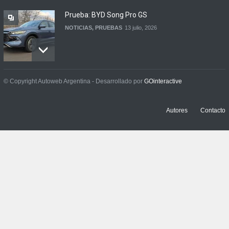
Prueba: BYD Song Pro GS
NOTICIAS
,
PRUEBAS
13 julio, 2026
Contacto: Jeep Wrangler
© Copyright Autoweb Argentina - Desarrollado por
GOinteractive
Rubicon 2p
NOTICIAS
,
PRUEBAS
3 julio, 2026
Autores
Contacto
Prueba: Renault Boreal
Iconic
NOTICIAS
,
PRUEBAS
29 junio, 2026