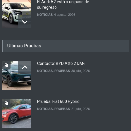
El Audi A2 está a un paso de
su regreso
NOTICIAS
4 agosto, 2026
Buenos Aires y otras
Ultimas Pruebas
ciudades anunciaron el
regreso del Smart más
esperado
Contacto: BYD Atto 2 DM-i
NOTICIAS
4 agosto, 2026
NOTICIAS
,
PRUEBAS
30 julio, 2026
Suzuki lanza el Across
Hybrid en Argentina
LANZAMIENTOS
3 agosto, 2026
Prueba: Fiat 600 Hybrid
NOTICIAS
,
PRUEBAS
21 julio, 2026