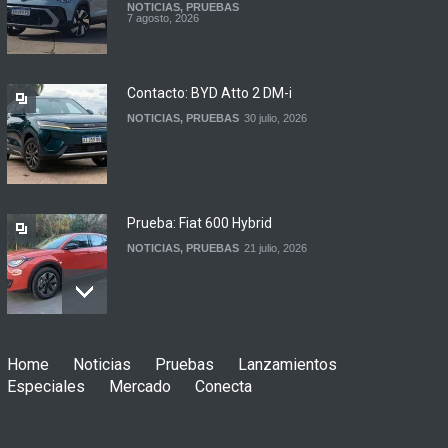
NOTICIAS
,
PRUEBAS
Argentina y Ecuador
7 agosto, 2026
firmaron un acuerdo
automotor
NOTICIAS
6 agosto, 2026
Contacto: BYD Atto 2 DM-i
NOTICIAS
,
PRUEBAS
30 julio, 2026
Prueba: Fiat 600 Hybrid
NOTICIAS
,
PRUEBAS
21 julio, 2026
Prueba: BYD Song Pro GS
Home
Noticias
Pruebas
Lanzamientos
NOTICIAS
,
PRUEBAS
13 julio, 2026
Especiales
Mercado
Conecta