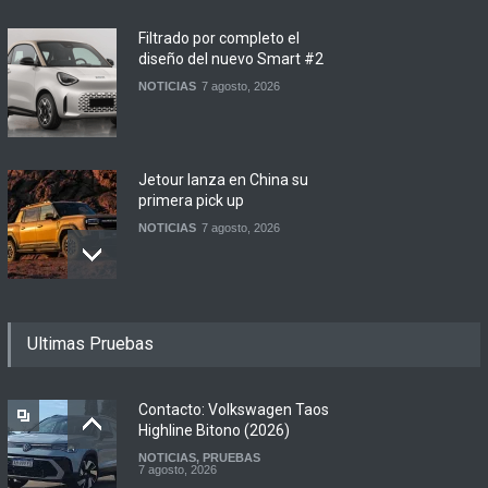
Filtrado por completo el
diseño del nuevo Smart #2
NOTICIAS
7 agosto, 2026
Jetour lanza en China su
primera pick up
NOTICIAS
7 agosto, 2026
Motomel lanza las
Ultimas Pruebas
renovadas S2 y Skua 150 en
Argentina
LANZAMIENTOS
,
MOTOWEB
7 agosto, 2026
Contacto: Volkswagen Taos
Highline Bitono (2026)
NOTICIAS
,
PRUEBAS
Argentina y Ecuador
7 agosto, 2026
firmaron un acuerdo