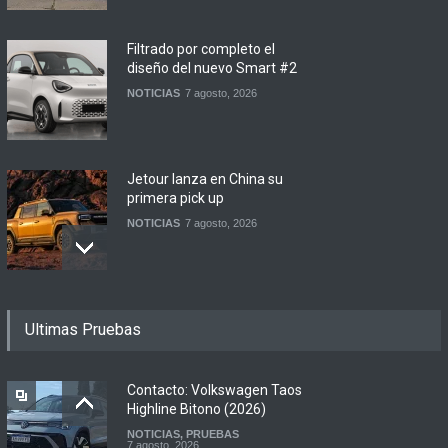
Filtrado por completo el
diseño del nuevo Smart #2
NOTICIAS
7 agosto, 2026
Jetour lanza en China su
primera pick up
NOTICIAS
7 agosto, 2026
Motomel lanza las
Ultimas Pruebas
renovadas S2 y Skua 150 en
Argentina
LANZAMIENTOS
,
MOTOWEB
7 agosto, 2026
Contacto: Volkswagen Taos
Highline Bitono (2026)
NOTICIAS
,
PRUEBAS
Argentina y Ecuador
7 agosto, 2026