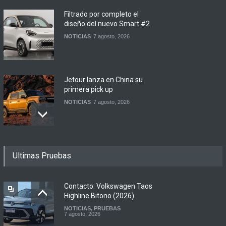
Filtrado por completo el
diseño del nuevo Smart #2
NOTICIAS
7 agosto, 2026
Jetour lanza en China su
primera pick up
NOTICIAS
7 agosto, 2026
Motomel lanza las
Ultimas Pruebas
renovadas S2 y Skua 150 en
Argentina
LANZAMIENTOS
,
MOTOWEB
7 agosto, 2026
Contacto: Volkswagen Taos
Highline Bitono (2026)
NOTICIAS
,
PRUEBAS
Argentina y Ecuador
7 agosto, 2026
firmaron un acuerdo