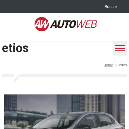
etios
Home
etios