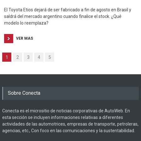
El Toyota Etios dejará de ser fabricado a fin de agosto en Brasil y
saldrá del mercado argentino cuando finalice el stock. ¿Qué
modelo lo reemplaza?
VER MAS
1
2
3
4
5
Sobre Conecta
Conecta es el micrositio de noticias corporativas de AutoWeb. En
esta sección se incluyen informaciones relativas a diferentes
actividades de las automotrices, empresas de transporte, petroleras,
agencias, etc., Con foco en las comunicaciones y la sustentabilidad.