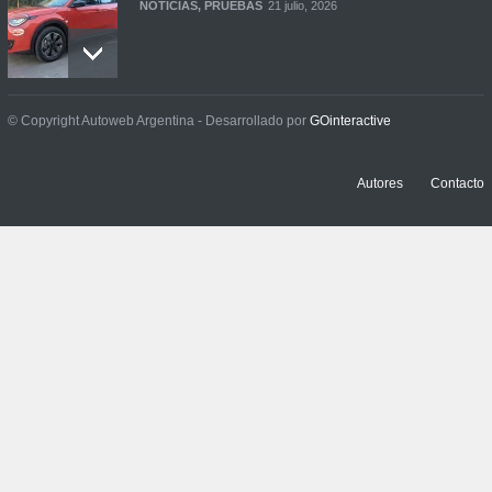
NOTICIAS
,
PRUEBAS
21 julio, 2026
Prueba: BYD Song Pro GS
© Copyright Autoweb Argentina - Desarrollado por
GOinteractive
NOTICIAS
,
PRUEBAS
13 julio, 2026
Autores
Contacto
Contacto: Jeep Wrangler
Rubicon 2p
NOTICIAS
,
PRUEBAS
3 julio, 2026