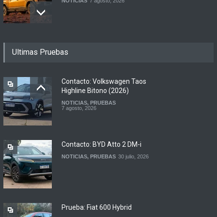
NOTICIAS
7 agosto, 2026
Motomel lanza las
Ultimas Pruebas
renovadas S2 y Skua 150 en
Argentina
LANZAMIENTOS
,
MOTOWEB
7 agosto, 2026
Contacto: Volkswagen Taos
Highline Bitono (2026)
NOTICIAS
,
PRUEBAS
Argentina y Ecuador
7 agosto, 2026
firmaron un acuerdo
automotor
NOTICIAS
6 agosto, 2026
Contacto: BYD Atto 2 DM-i
NOTICIAS
,
PRUEBAS
30 julio, 2026
Prueba: Fiat 600 Hybrid