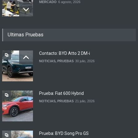
MERCADO
6 agosto, 2026
Los 15 autos más baratos
Ultimas Pruebas
de agosto 2026 en
Argentina
NOTICIAS
6 agosto, 2026
Contacto: BYD Atto 2 DM-i
NOTICIAS
,
PRUEBAS
30 julio, 2026
BMW lanza el X1 sDrive18
Efficient en Argentina
LANZAMIENTOS
6 agosto, 2026
Prueba: Fiat 600 Hybrid
NOTICIAS
,
PRUEBAS
21 julio, 2026
Prueba: BYD Song Pro GS