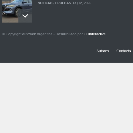
NOTICIAS
,
PRUEBAS
13 julio, 2026
Contacto: Jeep Wrangler
© Copyright Autoweb Argentina - Desarrollado por
GOinteractive
Rubicon 2p
NOTICIAS
,
PRUEBAS
3 julio, 2026
Autores
Contacto
Prueba: Renault Boreal
Iconic
NOTICIAS
,
PRUEBAS
29 junio, 2026