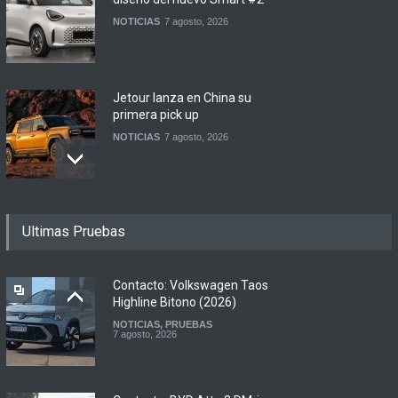
NOTICIAS
7 agosto, 2026
Jetour lanza en China su
primera pick up
NOTICIAS
7 agosto, 2026
Motomel lanza las
Ultimas Pruebas
renovadas S2 y Skua 150 en
Argentina
LANZAMIENTOS
,
MOTOWEB
7 agosto, 2026
Contacto: Volkswagen Taos
Highline Bitono (2026)
NOTICIAS
,
PRUEBAS
Argentina y Ecuador
7 agosto, 2026
firmaron un acuerdo
automotor
NOTICIAS
6 agosto, 2026