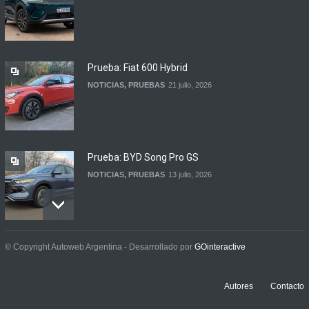
Contacto: Volkswagen Taos
Highline Bitono (2026)
NOTICIAS
,
PRUEBAS
7 agosto, 2026
Prueba: Fiat 600 Hybrid
NOTICIAS
,
PRUEBAS
21 julio, 2026
Prueba: BYD Song Pro GS
NOTICIAS
,
PRUEBAS
13 julio, 2026
Contacto: Jeep Wrangler
© Copyright Autoweb Argentina - Desarrollado por
GOinteractive
Rubicon 2p
NOTICIAS
,
PRUEBAS
3 julio, 2026
Autores
Contacto