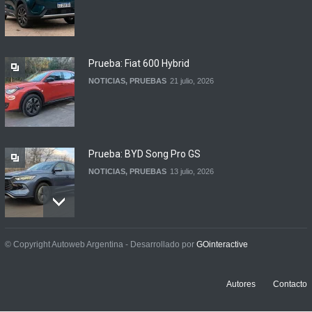
BMW lanza el X1 sDrive18
Efficient en Argentina
LANZAMIENTOS
6 agosto, 2026
Prueba: Fiat 600 Hybrid
NOTICIAS
,
PRUEBAS
21 julio, 2026
Prueba: BYD Song Pro GS
NOTICIAS
,
PRUEBAS
13 julio, 2026
Contacto: Jeep Wrangler
© Copyright Autoweb Argentina - Desarrollado por
GOinteractive
Rubicon 2p
NOTICIAS
,
PRUEBAS
3 julio, 2026
Autores
Contacto