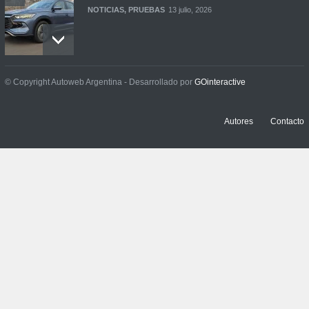
NOTICIAS
,
PRUEBAS
13 julio, 2026
Contacto: Jeep Wrangler
© Copyright Autoweb Argentina - Desarrollado por
GOinteractive
Rubicon 2p
NOTICIAS
,
PRUEBAS
3 julio, 2026
Autores
Contacto
Prueba: Renault Boreal
Iconic
NOTICIAS
,
PRUEBAS
29 junio, 2026