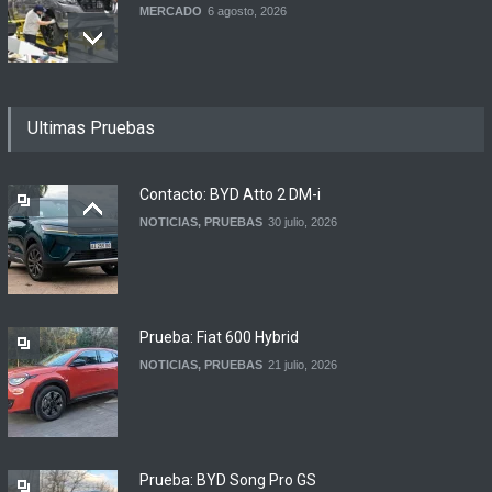
MERCADO
6 agosto, 2026
Los 15 autos más baratos
Ultimas Pruebas
de agosto 2026 en
Argentina
NOTICIAS
6 agosto, 2026
Contacto: BYD Atto 2 DM-i
NOTICIAS
,
PRUEBAS
30 julio, 2026
BMW lanza el X1 sDrive18
Efficient en Argentina
LANZAMIENTOS
6 agosto, 2026
Prueba: Fiat 600 Hybrid
NOTICIAS
,
PRUEBAS
21 julio, 2026
Prueba: BYD Song Pro GS