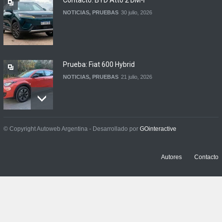
NOTICIAS
,
PRUEBAS
30 julio, 2026
Prueba: Fiat 600 Hybrid
NOTICIAS
,
PRUEBAS
21 julio, 2026
Prueba: BYD Song Pro GS
© Copyright Autoweb Argentina - Desarrollado por
GOinteractive
NOTICIAS
,
PRUEBAS
13 julio, 2026
Autores
Contacto
Contacto: Jeep Wrangler
Rubicon 2p
NOTICIAS
,
PRUEBAS
3 julio, 2026