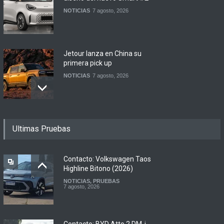
NOTICIAS
7 agosto, 2026
Jetour lanza en China su
primera pick up
NOTICIAS
7 agosto, 2026
Motomel lanza las
Ultimas Pruebas
renovadas S2 y Skua 150 en
Argentina
LANZAMIENTOS
,
MOTOWEB
7 agosto, 2026
Contacto: Volkswagen Taos
Highline Bitono (2026)
NOTICIAS
,
PRUEBAS
Argentina y Ecuador
7 agosto, 2026
firmaron un acuerdo
automotor
NOTICIAS
6 agosto, 2026
Contacto: BYD Atto 2 DM-i