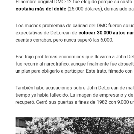
El nombre original DMC-12 fue elegido porque su costo 
costaba más del doble
(25.000 dólares), demasiado par
Los muchos problemas de calidad del DMC fueron solucio
expectativas de DeLorean de
colocar 30.000 autos nu
cuentas cerraban, pero nunca superó las 6.000.
Eso trajo problemas económicos que llevaron a John D
fue recurrir al narcotráfico, aunque finalmente fue absu
un plan para obligarlo a participar. Este trato, filmado co
También hubo acusaciones sobre John DeLorean de malv
tiempo ya había fallecido. La imagen de empresario y d
recuperó. Cerró sus puertas a fines de 1982 con 9.000 u