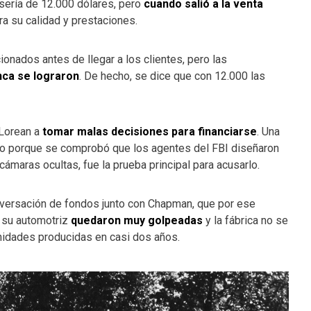
sería de 12.000 dólares, pero
cuando salió a la venta
a su calidad y prestaciones.
nados antes de llegar a los clientes, pero las
nca se lograron
. De hecho, se dice que con 12.000 las
eLorean a
tomar malas decisiones para financiarse
. Una
elto porque se comprobó que los agentes del FBI diseñaron
n cámaras ocultas, fue la prueba principal para acusarlo.
ersación de fondos junto con Chapman, que por ese
e su automotriz
quedaron muy golpeadas
y la fábrica no se
nidades producidas en casi dos años.