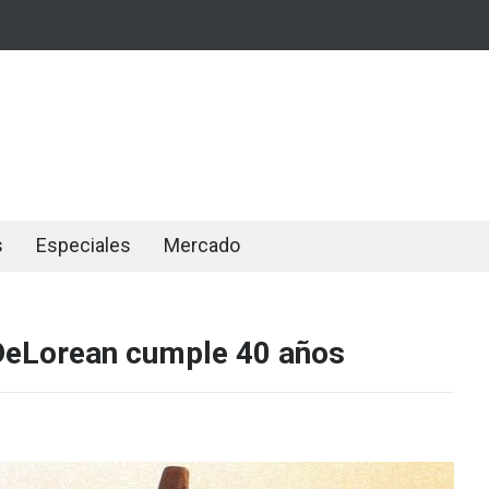
s
Especiales
Mercado
l DeLorean cumple 40 años