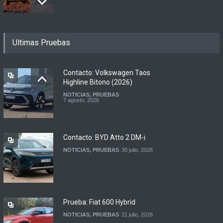
Motomel lanza las
Ultimas Pruebas
renovadas S2 y Skua 150 en
Argentina
LANZAMIENTOS
,
MOTOWEB
7 agosto, 2026
Contacto: Volkswagen Taos
Highline Bitono (2026)
NOTICIAS
,
PRUEBAS
Argentina y Ecuador
7 agosto, 2026
firmaron un acuerdo
automotor
NOTICIAS
6 agosto, 2026
Contacto: BYD Atto 2 DM-i
NOTICIAS
,
PRUEBAS
30 julio, 2026
Prueba: Fiat 600 Hybrid
NOTICIAS
,
PRUEBAS
21 julio, 2026