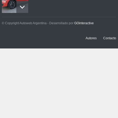
Prueba: BYD Song Pro GS
© Copyright Autoweb Argentina - Desarrollado por
GOinteractive
NOTICIAS
,
PRUEBAS
13 julio, 2026
Autores
Contacto
Contacto: Jeep Wrangler
Rubicon 2p
NOTICIAS
,
PRUEBAS
3 julio, 2026