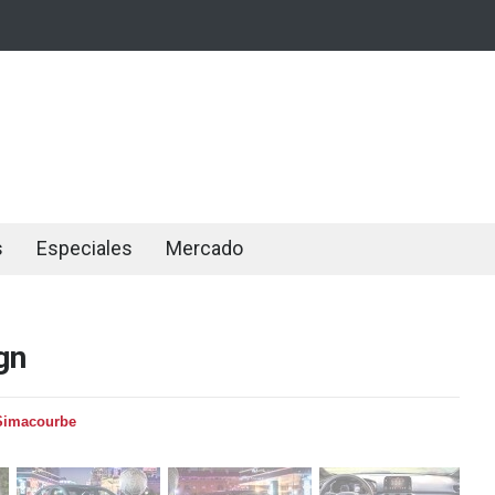
s
Especiales
Mercado
gn
Simacourbe