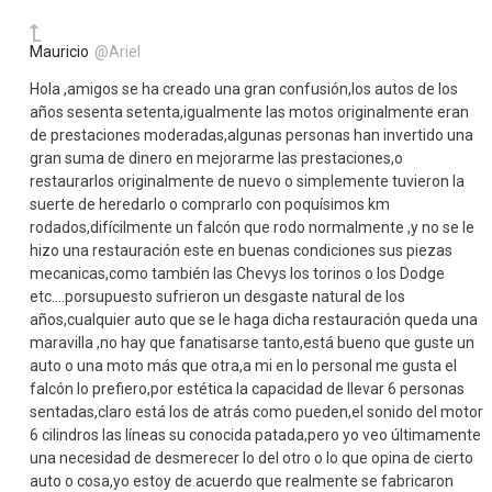
Mauricio
@Ariel
Hola ,amigos se ha creado una gran confusión,los autos de los
años sesenta setenta,igualmente las motos originalmente eran
de prestaciones moderadas,algunas personas han invertido una
gran suma de dinero en mejorarme las prestaciones,o
restaurarlos originalmente de nuevo o simplemente tuvieron la
suerte de heredarlo o comprarlo con poquísimos km
rodados,difícilmente un falcón que rodo normalmente ,y no se le
hizo una restauración este en buenas condiciones sus piezas
mecanicas,como también las Chevys los torinos o los Dodge
etc….porsupuesto sufrieron un desgaste natural de los
años,cualquier auto que se le haga dicha restauración queda una
maravilla ,no hay que fanatisarse tanto,está bueno que guste un
auto o una moto más que otra,a mi en lo personal me gusta el
falcón lo prefiero,por estética la capacidad de llevar 6 personas
sentadas,claro está los de atrás como pueden,el sonido del motor
6 cilindros las líneas su conocida patada,pero yo veo últimamente
una necesidad de desmerecer lo del otro o lo que opina de cierto
auto o cosa,yo estoy de acuerdo que realmente se fabricaron