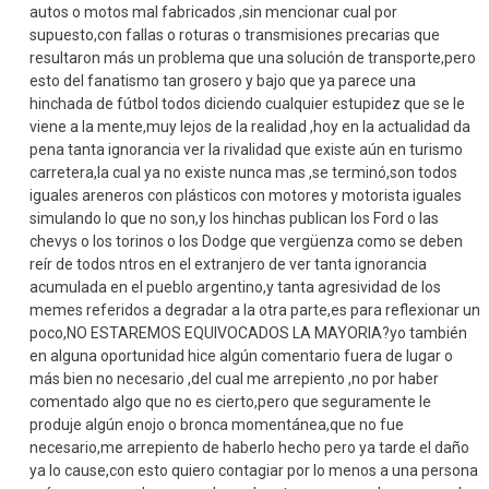
autos o motos mal fabricados ,sin mencionar cual por
supuesto,con fallas o roturas o transmisiones precarias que
resultaron más un problema que una solución de transporte,pero
esto del fanatismo tan grosero y bajo que ya parece una
hinchada de fútbol todos diciendo cualquier estupidez que se le
viene a la mente,muy lejos de la realidad ,hoy en la actualidad da
pena tanta ignorancia ver la rivalidad que existe aún en turismo
carretera,la cual ya no existe nunca mas ,se terminó,son todos
iguales areneros con plásticos con motores y motorista iguales
simulando lo que no son,y los hinchas publican los Ford o las
chevys o los torinos o los Dodge que vergüenza como se deben
reír de todos ntros en el extranjero de ver tanta ignorancia
acumulada en el pueblo argentino,y tanta agresividad de los
memes referidos a degradar a la otra parte,es para reflexionar un
poco,NO ESTAREMOS EQUIVOCADOS LA MAYORIA?yo también
en alguna oportunidad hice algún comentario fuera de lugar o
más bien no necesario ,del cual me arrepiento ,no por haber
comentado algo que no es cierto,pero que seguramente le
produje algún enojo o bronca momentánea,que no fue
necesario,me arrepiento de haberlo hecho pero ya tarde el daño
ya lo cause,con esto quiero contagiar por lo menos a una persona