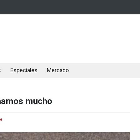
s
Especiales
Mercado
añamos mucho
be