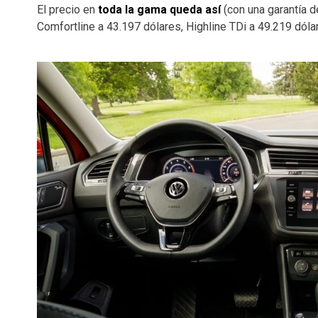
El precio en
toda la gama queda así
(con una garantía d
Comfortline a 43.197 dólares, Highline TDi a 49.219 dóla