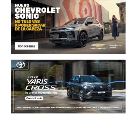
Unlimited: la versión de
Volkswagen ID. Cross,
despedida de la Volkswagen
eléctrico que anticipa
Amarok V6
nuevos SUV regional
NOTICIAS
16 julio, 2026
NOTICIAS
16 julio, 2026