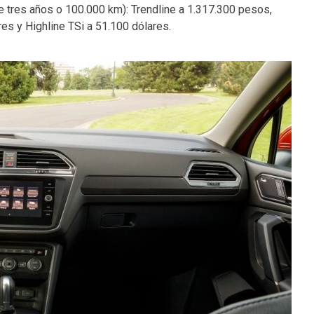
e tres años o 100.000 km): Trendline a 1.317.300 pesos,
res y Highline TSi a 51.100 dólares.