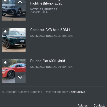
Highline Bitono (2026)
NOTICIAS
,
PRUEBAS
Argentina y Ecuador
7 agosto, 2026
firmaron un acuerdo
automotor
NOTICIAS
6 agosto, 2026
Contacto: BYD Atto 2 DM-i
NOTICIAS
,
PRUEBAS
30 julio, 2026
Prueba: Fiat 600 Hybrid
NOTICIAS
,
PRUEBAS
21 julio, 2026
Prueba: BYD Song Pro GS
© Copyright Autoweb Argentina - Desarrollado por
GOinteractive
NOTICIAS
,
PRUEBAS
13 julio, 2026
Autores
Contacto