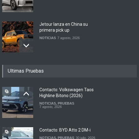
Jetour lanza en China su
primera pick up
NOTICIAS
7 agosto, 2026
Motomel lanza las
Ultimas Pruebas
renovadas S2 y Skua 150 en
Argentina
LANZAMIENTOS
,
MOTOWEB
7 agosto, 2026
Contacto: Volkswagen Taos
Highline Bitono (2026)
NOTICIAS
,
PRUEBAS
Argentina y Ecuador
7 agosto, 2026
firmaron un acuerdo
automotor
NOTICIAS
6 agosto, 2026
Contacto: BYD Atto 2 DM-i
NOTICIAS
,
PRUEBAS
30 julio, 2026