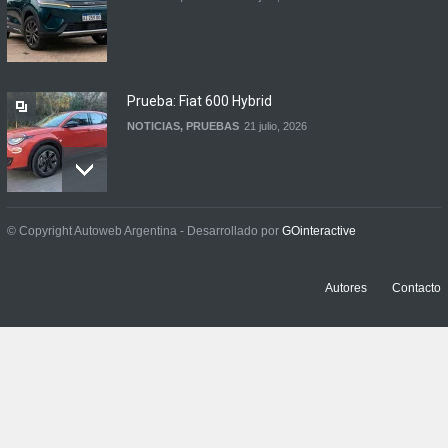
Prueba: Fiat 600 Hybrid
NOTICIAS
,
PRUEBAS
21 julio, 2026
Prueba: BYD Song Pro GS
© Copyright Autoweb Argentina - Desarrollado por
GOinteractive
NOTICIAS
,
PRUEBAS
13 julio, 2026
Autores
Contacto
Contacto: Jeep Wrangler
Rubicon 2p
NOTICIAS
,
PRUEBAS
3 julio, 2026