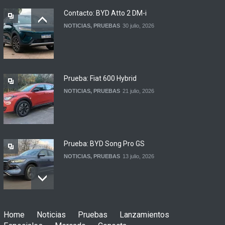
NOTICIAS
6 agosto, 2026
Contacto: BYD Atto 2 DM-i
NOTICIAS
,
PRUEBAS
30 julio, 2026
BMW lanza el X1 sDrive18
Efficient en Argentina
LANZAMIENTOS
6 agosto, 2026
Prueba: Fiat 600 Hybrid
NOTICIAS
,
PRUEBAS
21 julio, 2026
Prueba: BYD Song Pro GS
NOTICIAS
,
PRUEBAS
13 julio, 2026
Contacto: Jeep Wrangler
Home
Noticias
Pruebas
Lanzamientos
Rubicon 2p