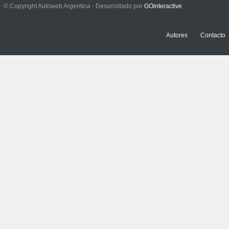
Contacto: Jeep Wrangler
© Copyright Autoweb Argentina - Desarrollado por
GOinteractive
Rubicon 2p
NOTICIAS
,
PRUEBAS
3 julio, 2026
Autores
Contacto
Prueba: Renault Boreal
Iconic
NOTICIAS
,
PRUEBAS
29 junio, 2026