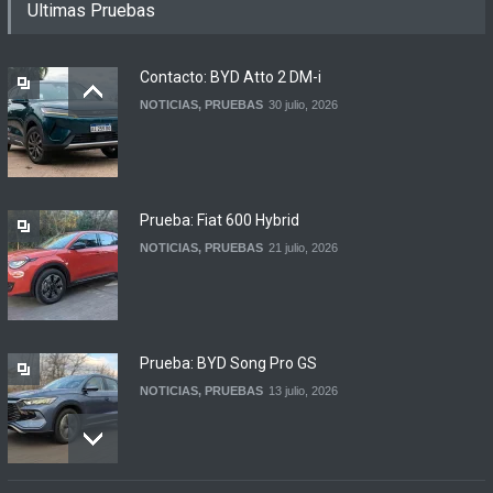
Ultimas Pruebas
ciudades anunciaron el
regreso del Smart más
esperado
Contacto: BYD Atto 2 DM-i
NOTICIAS
4 agosto, 2026
NOTICIAS
,
PRUEBAS
30 julio, 2026
Suzuki lanza el Across
Hybrid en Argentina
LANZAMIENTOS
3 agosto, 2026
Prueba: Fiat 600 Hybrid
NOTICIAS
,
PRUEBAS
21 julio, 2026
Prueba: BYD Song Pro GS
NOTICIAS
,
PRUEBAS
13 julio, 2026