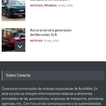
NOTICIAS
,
PRUEBAS
30 julio, 2026
Así es la tercera generación
del Mercedes GLA
NOTICIAS
30 julio, 2026
Sobre Conecta
Conecta es el micrositio de noticias corporativas de AutoWeb. En
esta sección se incluyen informaciones relativas a diferentes
actividades de las automotrices, empresas de transporte, petroleras,
agencias, etc., Con foco en las comunicaciones y la sustentabilidad.