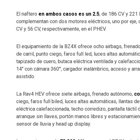
El naftero
en ambos casos es un 2.5
, de 186 CV y 221
complementan con dos motores eléctricos, uno por eje, 
CV y 56 CV, respectivamente, en el PHEV.
El equipamiento de la BZ4X ofrece ocho airbags, frena
de carril, punto ciego, faros full led, luces altas automát
tapizado de cuero, butaca eléctrica ventilada y calefaccio
14″ con cámara 360°, cargador inalámbrico, acceso y arr
asistido.
La Rav4 HEV ofrece siete airbags, frenado autónomo,
co
ciego, faros full biled, luces altas automáticas, llantas 
eléctrica calefaccionada, techo corredizo, pantalla tácti
arranque sin llaves, portón manos libres y estacionamien
sensor de lluvia y head up display.