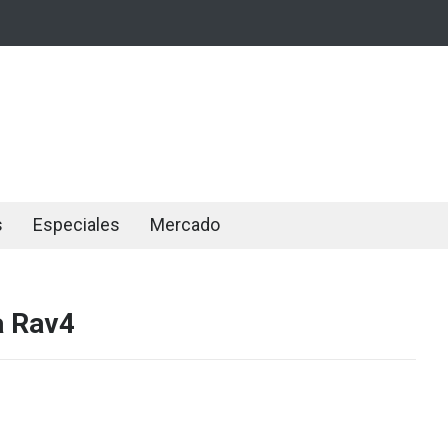
s
Especiales
Mercado
a Rav4