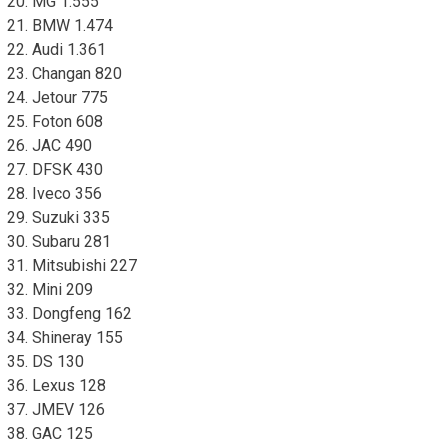
20. MG 1.555
21. BMW 1.474
22. Audi 1.361
23. Changan 820
24. Jetour 775
25. Foton 608
26. JAC 490
27. DFSK 430
28. Iveco 356
29. Suzuki 335
30. Subaru 281
31. Mitsubishi 227
32. Mini 209
33. Dongfeng 162
34. Shineray 155
35. DS 130
36. Lexus 128
37. JMEV 126
38. GAC 125