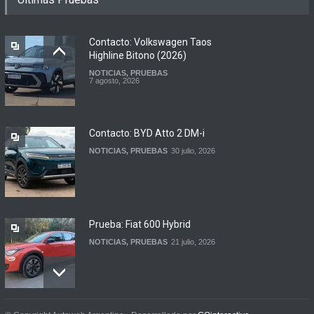
Argentina
NOTICIAS
10 agosto, 2026
Contacto: Volkswagen Taos
Highline Bitono (2026)
NOTICIAS
,
PRUEBAS
Contacto: Volkswagen Taos
7 agosto, 2026
Highline Bitono (2026)
NOTICIAS
,
PRUEBAS
7 agosto, 2026
Contacto: BYD Atto 2 DM-i
NOTICIAS
,
PRUEBAS
30 julio, 2026
Prueba: Fiat 600 Hybrid
NOTICIAS
,
PRUEBAS
21 julio, 2026