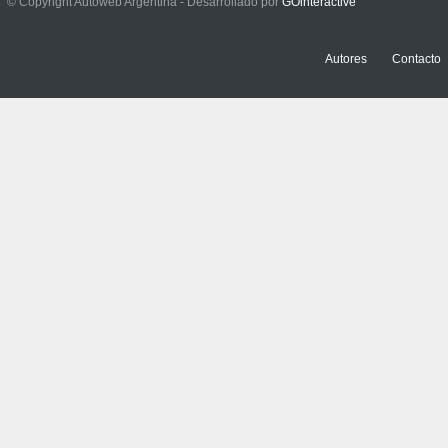
Prueba: BYD Song Pro GS
© Copyright Autoweb Argentina - Desarrollado por
GOinteractive
NOTICIAS
,
PRUEBAS
13 julio, 2026
Autores
Contacto
Contacto: Jeep Wrangler
Rubicon 2p
NOTICIAS
,
PRUEBAS
3 julio, 2026